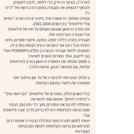
לארה"ב, בעיקר ניו יורק, כדי ללמוד, להבין להעמיק
ולבסוף להטמיע את העבודה באופן הזה ברשת של "דרור
רז".
עבודת המחקר הראשונה שלי, הייתה יצירת הסרט "החיים
עפ'י פילאטיס" בין השנים
2001-2004
.
זהו הסרט הראשון שנעשה מעולם על חייו של פילאטיס
ועל העבודה המדהימה שלו.
העבודה בסרט כללה: יוזמה, הפקה, איסוף חומרים, בימוי.
נהניתי מכל רגע! ועד היום אני נהנית לצפות בסרט זה.
המשכתי ללמוד ועברתי הכשרה ב-POWERPILATES אצל
בוב לייקנס, אחד המורים הטובים לשיטה!
ב-2008 פתחתי את הסטודיו הראשון בארץ לפילאטיס
קלאסי, עם המכשור הנכון, הגישה והדרך.
ב-2019 הצטרפתי להכשרה של מר שון גאלנגר ואני
ממשיכה את לימודי בתחום הקלאסי!
בכל השנים הללו, הספרים של פילאטיס: "הבריאות שלך"
ו-"בחזרה לחיים", שימשו אותי להשראה.
התחלתי לתרגם את הספרים, ותוך כדי התרגום, הבנתי
שגם הגישה הקלאסית היא לא בדיוק הדרך שבה פילאטיס
עבד.
יצאתי למסע חקירה נוסף במהלכו הבנתי כי שינוים רבים
התרחשו גם בגישה הקלאסית לפחות כמו בגישה
המודרנית