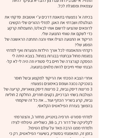
התחיל אי שם בילדות עם רצון להבריא ובעיקר להיות
עצמאית ומסוגלת לכל.
בכיתה א' נפצעתי בתאונת דרכים ע״י אוטובוס. סדקתי את
הגולגולת ושברתי את האגן. למזלי ההורים שלי הקשיבו
לרופאים שהציעו לרשום אותי לבאלט/ התעמלות קרקע
כדי לשקם את טווחי התנועה שלי.
הריקוד או התנועה הצילו אותי והנה התחנה הראשונה של
המסע שלי!
רקדתי והתאמנתי לכל אורך הילדות והנערות ואף למדתי
במגמת מחול ונבחנתי בבגרות במחול. בצבא היתה לי
הפסקה קצרצרה של חיים בלי סטודיו וזה היה לי לא קל-
הבנתי שחיי חייבים להיות מלווים בתנועה.
אחרי הצבא הפכתי את הריקוד למקצוע ובשל חוסר
בטכניקה נכונה ועומס באימונים נפצעתי:
3 פריצות דיסק גביות, 2 פריצות דיסק צוואריות, קריעה של
הצולבות בשתי הברכיים, נקעים חוזרים, החלקת 2 חוליות
גביות, קרע בשריר הכתף ועוד... את כל זה שיקמתי
בהמשך בעזרת הפילאטיס הקלאסי.
למדתי ספורט- תרפיה בוינגייט, מחזור ג', והצטרפתי
לקליניקה של דרור רז, ב-98, כשולייתו. טיפלתי לצידו
ולמדתי ממנו הרבה מאד על עולם הטיפול.
בזמן זה, התאמנתי בסטודיו, בשיעורי הפילאטיס, רק כי