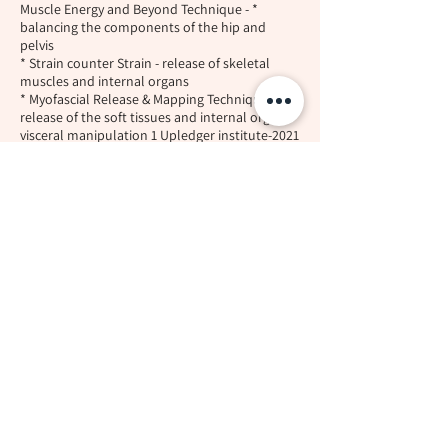
* Muscle Energy and Beyond Technique -
balancing the components of the hip and
pelvis
* Strain counter Strain - release of skeletal
muscles and internal organs
* Myofascial Release & Mapping Technique - the
release of the soft tissues and internal organs
visceral manipulation 1 Upledger institute-2021
כנסים מקצועיים
2002 POLESTARPILATES מיאמי ארהב
2004 PILATES METHOD ALLIANCE ניו אורליאנס
ארהב
2005 PILATES METHOD ALLIANCE קליפורניה
ארהב
2019 The Jacobs Pillow בוסטון ארה"ב
2020 The Jacobs Pillow בוסטון ארה"ב
הכשרות בפילאטיס
2001 Physical Mind institute
2003 PolestarPilates. MIAMI
2005 GOLD CERTIFIED PILATES TEACHER
מבחן הבינלאומי הראשון מטעם ה-PILATES METHOD
ALLIANCE, ארה"ב (בין המאתיים ברחבי העולם כולו)