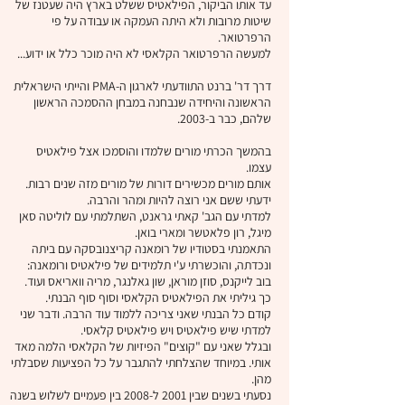
עד אותו הביקור, הפילאטיס ששלט בארץ היה שעטנז של
שיטות מרובות ולא היתה העמקה או עבודה על פי
הרפרטואר.
למעשה הרפרטואר הקלאסי לא היה מוכר כלל או ידוע...
דרך דר' ברנט התוודעתי לארגון ה-PMA והייתי הישראלית
הראשונה והיחידה שנבחנה במבחן ההסמכה הראשון
שלהם, כבר ב-2003.
בהמשך הכרתי מורים שלמדו והוסמכו אצל פילאטיס
עצמו.
אותם מורים מכשירים דורות של מורים מזה שנים רבות.
ידעתי ששם אני רוצה להיות ומהר והרבה.
למדתי עם הגב' קאתי גראנט, השתלמתי עם לוליטה סאן
מיגל, רון פלאטשר ומארי בואן.
התאמנתי בסטודיו של רומאנה קריצנובסקה עם ביתה
ונכדתה, והוכשרתי ע'י תלמידים של פילאטיס ורומאנה:
בוב לייקנס, סוזן מוראן, שון גאלנגר, מריה וואריאס ועוד.
כך גיליתי את הפילאטיס הקלאסי וסוף סוף הבנתי.
קודם כל הבנתי שאני צריכה ללמוד עוד הרבה. ודבר שני
למדתי שיש פילאטיס ויש פילאטיס קלאסי.
ובגלל שאני עם "קוצים" הפיזיות של הקלאסי הלמה מאד
אותי. במיוחד שהצלחתי להתגבר על כל הפציעות שסבלתי
מהן.
נסעתי בשנים שבין 2001 ל-2008 בין פעמיים לשלוש בשנה