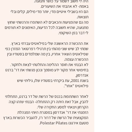
היה לי חשוב לשמור על כושר ותנועה.
באמת- לא אהבתי את השיעורים.
הם היו בשבילי איטיים מדי, יותר מדי מילים, קלים ובלי
תוצאות.
מה גם שהפציעות והכאבים לא השתפרו והרגשתי שחוץ
מתנועה, שהיא חשובה לכל הדיעות, האימונים לא תורמים
לי דבר בפן השיקומי.
את ההכשרה הראשונה שלי בפילאטיס עברתי בארץ.
שמתי לב שיש שוני מהותי בין תרגילי רפרטואר המזרן כפי
שפילאטיס השאיר אחריו, בין מה שמלמדים בסטודיו ובין
ההכשרה עצמה.
לא הבנתי את חוסר ההלימה והחלטתי לצאת ולחקור.
בחיפושי אחר מקור ידע מוסמך ונכון פגשתי את דר' ברנט
אנדרסון,
בשנת 2001, עת ביקרתי בסטודיו שלו, גיליתי שיש
פילאטיס "אחר".
לאחר השתתפות בכנס של הרשת של דר ברנט, התחלתי
להבין, אבל זאת היתה רק ההתחלה- הבנתי שזהו קצה
הקרחון ויצאתי למסע החקירה שלי.
הזמנתי את דר' אנדרסון במסגרת היותי המנהלת
המקצועית של הרשת של דרור רז, להעביר הכשרות בארץ
מטעם אירגונו Polestar Pilates.